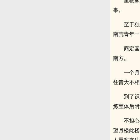
里根家
事。
至于独
南荒青年一
商定国
南方。
一个月
往昔大不相
到了识
炼宝体后附
不担心
望月楼此楼
人墨客来往