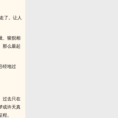
走了。让人
眦、狻猊相
。那么最起
必经地过
。过去只在
梦或许天真
征程。