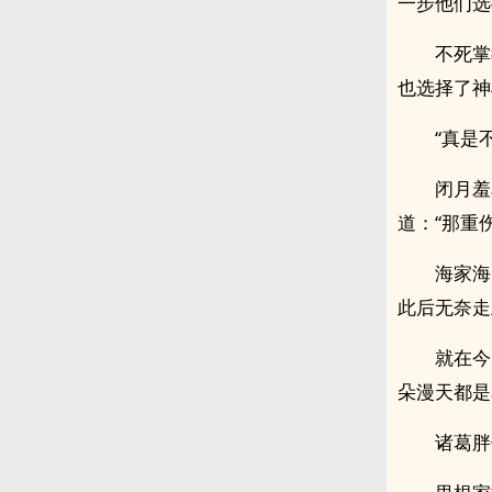
一步他们选
不死掌
也选择了神
“真是
闭月羞
道：“那重
海家海
此后无奈走
就在今
朵漫天都是
诸葛胖