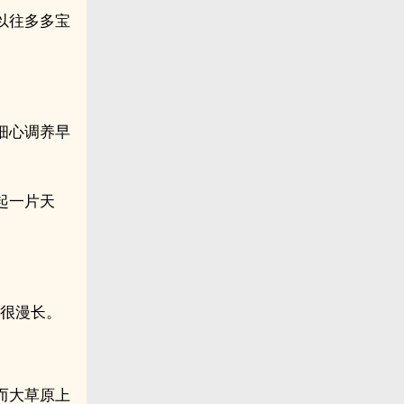
以往多多宝
细心调养早
起一片天
还很漫长。
而大草原上