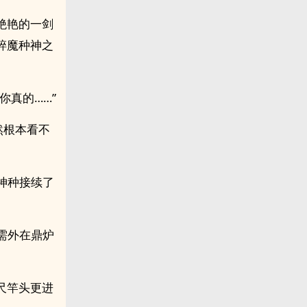
绝艳的一剑
碎魔种神之
你真的……”
然根本看不
。
神种接续了
需外在鼎炉
尺竿头更进