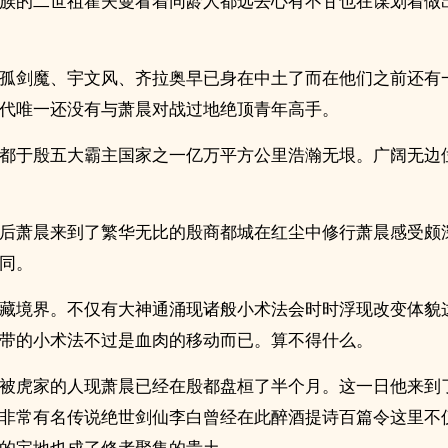
族的二世祖霍夫曼看着同龄人都远去心有不甘也在谋划着做
孤剑魔、宇文风、齐拉奥早已身在中土了而在他们之前还有
代唯一还没有与萧晨对战过地绝顶青年高手。
都于殷五大霸主国家之一亿万平方公里浩瀚无垠。广阔无边
后萧晨来到了繁华无比的殷商都城在红尘中修行萧晨感受颇
同。
藏境界。不仅有大神通涌现诸般小术法会时时浮现改变体貌
带的小术法不过是血肉的移动而已。算不得什么。
被虎家的人现萧晨已经在殷都盘桓了半个月。这一日他来到
非常有名传说绝世剑仙李白曾经在此醉酒提诗百篇令这里不
的宝地也成了修者聚集的贵土。