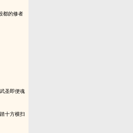
殷都的修者
能武圣即便魂
马踏十方横扫