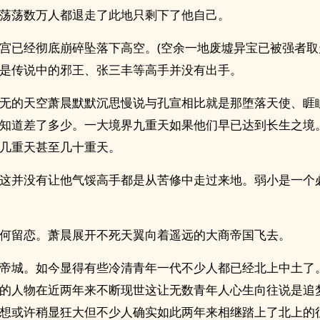
荡荡数万人都退走了此地只剩下了他自己。
宫已经彻底崩碎坠落下高空。(空余一地废墟异宝已被强者取
是传说中的邪王、张三丰等高手并没有出手。
无的天空萧晨默默沉思慢说与孔宣相比就是那堕落天使、睚
知道差了多少。一大境界九重天如果他们早已达到长生之境
几重天甚至几十重天。
这并没有让他气馁高手都是从苦修中走过来地。弱小是一个
何留恋。萧晨展开不死天翼向着遥远的大商帝国飞去。
帝城。如今显得有些冷清青年一代不少人都已经北上中土了
的人物在近两年来不断现世这让无数青年人心生向往说是追
想或许稍显狂大但不少人确实如此两年来相继踏上了北上的