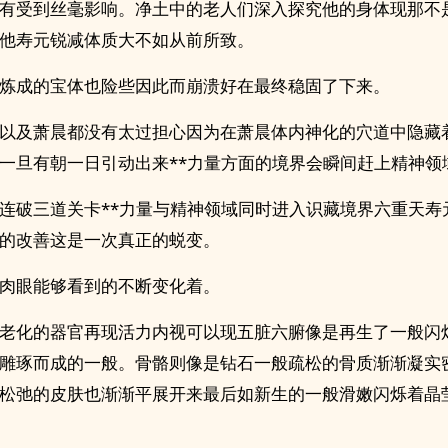
有受到丝毫影响。净土中的老人们深入探究他的身体现那不
他寿元锐减体质大不如从前所致。
炼成的宝体也险些因此而崩溃好在最终稳固了下来。
以及萧晨都没有太过担心因为在萧晨体内神化的穴道中隐藏
一旦有朝一日引动出来**力量方面的境界会瞬间赶上精神领
连破三道关卡**力量与精神领域同时进入识藏境界六重天寿
的改善这是一次真正的蜕变。
肉眼能够看到的不断变化着。
老化的器官再现活力内视可以现五脏六腑像是再生了一般闪
雕琢而成的一般。骨骼则像是钻石一般疏松的骨质渐渐凝实
松弛的皮肤也渐渐平展开来最后如新生的一般滑嫩闪烁着晶