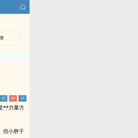
章
**力量方
。但小胖子