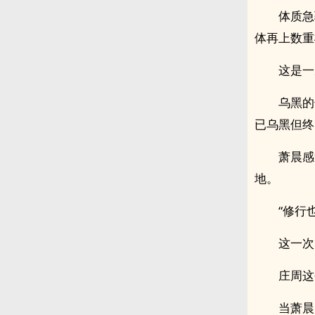
体质急
体再上数重
这是一
乌黑的
已乌黑但终
萧晨感
地。
“修行
这一次
庄周这
当萧晨