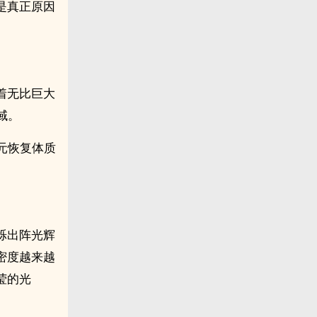
是真正原因
着无比巨大
域。
元恢复体质
烁出阵光辉
密度越来越
莹的光