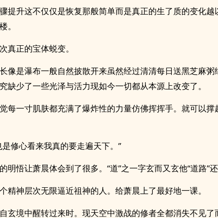
骤提升这不仅仅是恢复那般简单而是真正的生了质的变化越
楼。
次真正的宝体蜕变。
长像是瀑布一般自然披散开来虽然经过清清每日送黑芝麻粥
究缺少了一些光泽与活力现如今一切都从本源上改变了。
觉每一寸肌肤都充满了爆炸性的力量仿佛挥挥手。就可以撑
也是修心看来我真的要走遍天下。”
的明悟让萧晨体会到了很多。“道”之一字玄而又玄他“道路”
个精神层次无限逼近祖神的人。给萧晨上了最好地一课。
自玄境中醒转过来时。现天空中激战的修者全都消失不见了