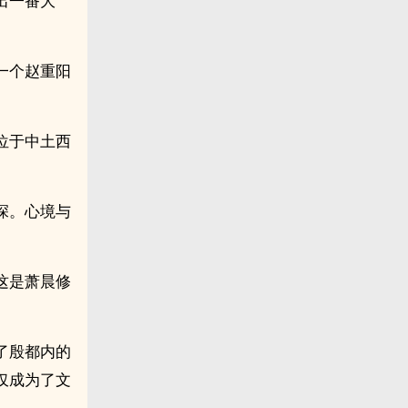
出一番大
一个赵重阳
位于中土西
深。心境与
这是萧晨修
了殷都内的
仅成为了文