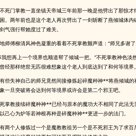
不死门掌教一直坐镇天帝城三年前那一晚是他劈出了那惊才
困。两年前也是这个老人再次劈出了一剑斩断了燕倾城体内
剑气强行帮她度过了难关。
地师傅柳清风神色凝重的看着不死掌教颤声道：“师兄多谢了
事我想再上一个境界也顺道帮了倾城一把。”不死掌教神色淡
曾经那样绝世无匹很难想象这个老人到底达到了和何等境界
有些失神自己的师兄竟然间接修炼起碎魔种神**将燕倾城的
象一旦突破将会达到何等境界或许会是第二个邪王吧。
死掌教接续碎魔种神**已经与原本的魔功大不相同了此法无
以己心为炉等若神根再种是碎魔种神**更进一步的法门。
有两个人修炼过一个是魔教教祖另一个是不死邪王为了求百