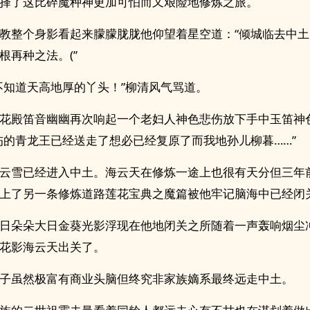
择了这比碎魔种神更加可怕而又艰险地修炼之旅。
教整个身影看起来朦朦胧胧他仰望着星空道：“倾城临去中土
根再种之法。(”
不知道天高地厚的丫头！”柳清风气骂道。
花殿笛音幽幽再次响起一个老妇人神色悲伤放下手中玉笛神
伤的青龙王已经送走了想必已经复原了而我地孙儿柳暮……”
云雪已经进入中土。海云天在修炼一途上也很有天分但三年
上了另一条修炼道路莲花宝典之魔篇被他牢记脑海中已经闭
日朵朵大日金葵光影浮现在他地闭关之所随着一声轰响烟尘
花影海云天出关了。
子虽然极富有商业头脑但终究非家族嫡系最终远走中土。