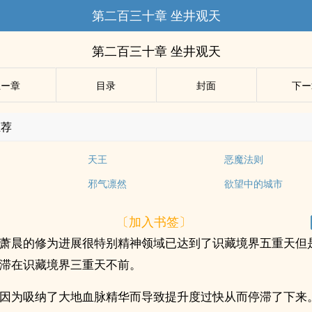
第二百三十章 坐井观天
第二百三十章 坐井观天
上ー章
目录
封面
下ー
推荐
天王
恶魔法则
邪气凛然
欲望中的城市
〔加入书签〕
萧晨的修为进展很特别精神领域已达到了识藏境界五重天但是
滞在识藏境界三重天不前。
因为吸纳了大地血脉精华而导致提升度过快从而停滞了下来