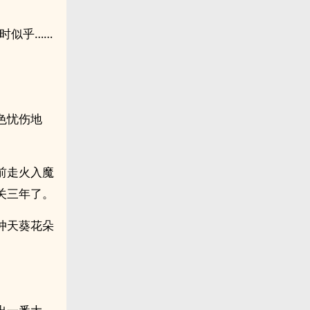
时似乎……
色忧伤地
前走火入魔
关三年了。
冲天葵花朵