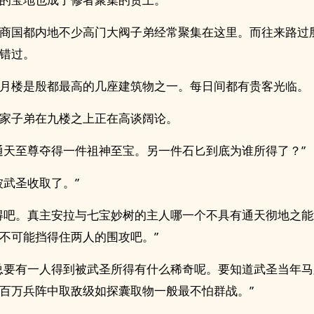
商国都内地不少高门大阀子弟经常聚集在这里。而往来路过
错过。
月楼是殷都最高的几座建筑物之一。每日间都有贵客光临。
家子弟在九楼之上正在高谈阔论。
通天至尊夺得一件祖神至宝。另一件石匕到底为谁所得了？”
被武圣收取了。”
得吧。真主安拉与七宝妙树的主人哪一个不具有通天彻地之
不可能挡得住两人的围攻吧。”
总要有一人得到被武圣所得有什么稀奇呢。要知道武圣当年
百万兵阵中取敌级如探囊取物一般最不怕群战。”