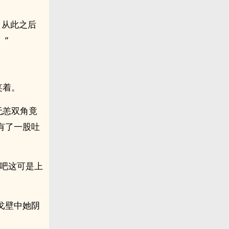
？从此之后
”
笑着。
无恙双角竟
有了一股吐
足吧这可是上
戈壁中她阴