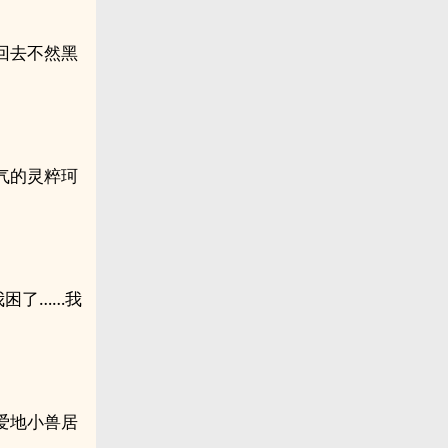
回去不然黑
气的灵粹珂
我困了……我
爱地小兽居