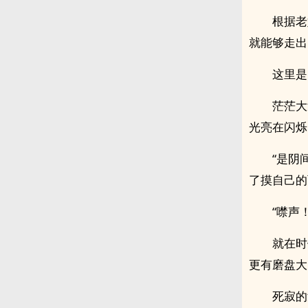
根据老
就能够走出
这里是
茫茫大
光亮在闪烁
“是阴
了摸自己的
“噤声
就在时
更有磨盘大
死寂的