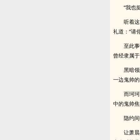
“我也
听着这
礼道：“请
至此事
曾经隶属于
黑暗领
一边鬼帅的
而珂珂
中的鬼帅焦
隐约间
让萧晨