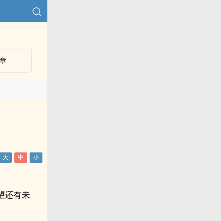
章
望还有未