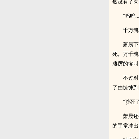
然没有了肉
“呜呜…
千万魂
萧晨下
死。万千魂
凄厉的惨叫
不过对
了由惊悚到
“吵死
萧晨还
的手掌冲出