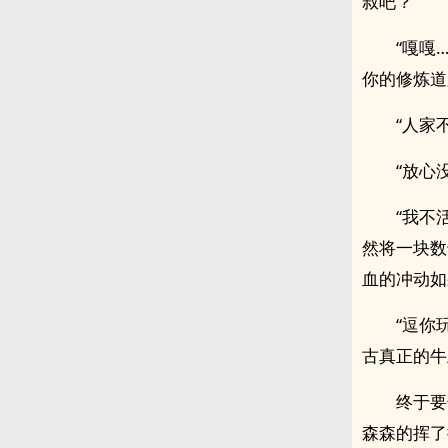
叔吧？”
“嘎嘎
你的修炼道
“人家
“放心
“我不
然将一块数
血的冲动如
“逗你
古真正的牛
终于要
森森的挥了