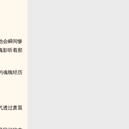
他会瞬间惨
魂影听着那
的魂魄经历
气透过萧晨