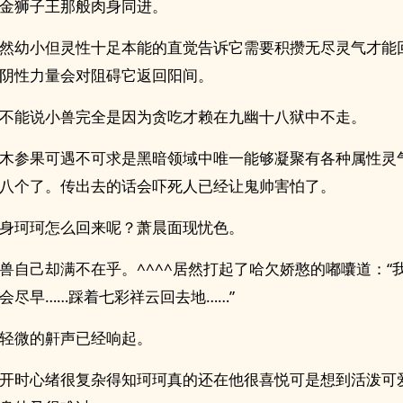
金狮子王那般肉身同进。
然幼小但灵性十足本能的直觉告诉它需要积攒无尽灵气才能
阴性力量会对阻碍它返回阳间。
不能说小兽完全是因为贪吃才赖在九幽十八狱中不走。
木参果可遇不可求是黑暗领域中唯一能够凝聚有各种属性灵
八个了。传出去的话会吓死人已经让鬼帅害怕了。
身珂珂怎么回来呢？萧晨面现忧色。
兽自己却满不在乎。^^^^居然打起了哈欠娇憨的嘟囔道：“
会尽早……踩着七彩祥云回去地……”
轻微的鼾声已经响起。
开时心绪很复杂得知珂珂真的还在他很喜悦可是想到活泼可