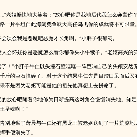
……”老妪畅快地大笑着：“放心吧你是我地后代我怎么会害你
路一片平坦自此海阔凭鱼跃天高任鸟飞你的成就将不可限量。
不会误会我是恶魔吧恶魔才长角啊。”小胖子很郁闷。
没人会怀疑你是恶魔怎么看你都像头小牛犊子。”老妪高兴的
活了！”小胖子牛仁以头撞石壁哐哐一阵巨响自己的头颅安然
千斤的巨石撞碎了。对于这个结果牛仁先是目瞪口呆而后又
果不是因为老妪可能是他的祖先他真想上去拼命了。
玩的放心吧随着你地修为日渐提高这对角会慢慢消失地。知
王圣魂啊！”
告别地狱了萧晨与牛仁还有黑龙王被老妪送到了一片荒凉地
挥手便消失了。