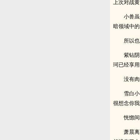
上次对战黄
小兽虽
暗领域中的
所以也
紫钻阴
珂已经享用
没有肉
雪白小
很想念你我
恍惚间
萧晨离