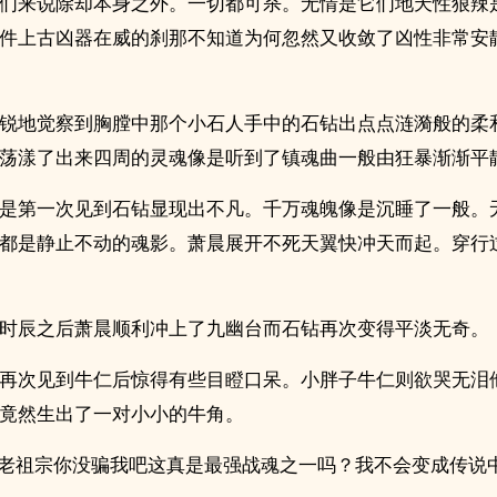
们来说除却本身之外。一切都可杀。无情是它们地天性狠辣
件上古凶器在威的刹那不知道为何忽然又收敛了凶性非常安
锐地觉察到胸膛中那个小石人手中的石钻出点点涟漪般的柔
荡漾了出来四周的灵魂像是听到了镇魂曲一般由狂暴渐渐平
是第一次见到石钻显现出不凡。千万魂魄像是沉睡了一般。
都是静止不动的魂影。萧晨展开不死天翼快冲天而起。穿行
时辰之后萧晨顺利冲上了九幽台而石钻再次变得平淡无奇。
再次见到牛仁后惊得有些目瞪口呆。小胖子牛仁则欲哭无泪
竟然生出了一对小小的牛角。
…老祖宗你没骗我吧这真是最强战魂之一吗？我不会变成传说