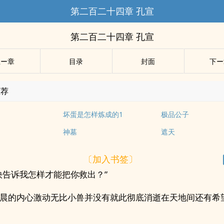
第二百二十四章 孔宣
第二百二十四章 孔宣
上ー章
目录
封面
下ー
推荐
坏蛋是怎样炼成的1
极品公子
神墓
遮天
〔加入书签〕
快告诉我怎样才能把你救出？”
晨的内心激动无比小兽并没有就此彻底消逝在天地间还有希