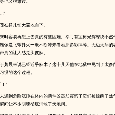
身他又很难过。
…”
魄在挣扎铺天盖地而下。
来时容易再想上去真的有些困难。幸亏有宝树光辉缭绕不然
魄像是飞蛾扑火一般不断冲来看着那影影绰绰。无边无际的
声真的让人感觉头皮麻。
于萧晨来说已经近乎麻木了这十几天他在地狱中见到了太多
习惯的这个过程。
了！”
未遇到危险沉睡在体内的两件凶器却震怒了它们被惊醒了煞
瞬间让不少阴魂彻底消散了天地间。