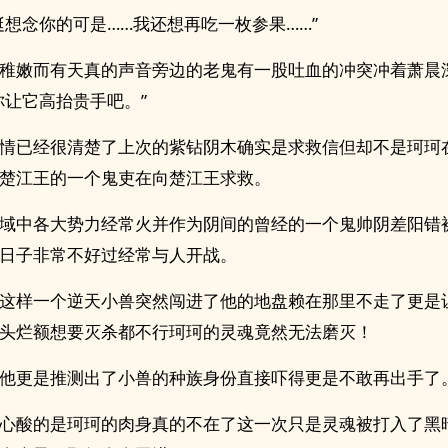
挺想念你的可是……我还想再吃一枚参果……”
稚嫩而有天真的声音旁边的老鬼有一股吐血的冲突冲着萧晨
你让它高抬贵手吧。”
情已经很清楚了上次的紫钻阴木确实是求救信但却不是珂珂
楚江王的一个鬼吏在向楚江王求救。
域中各大势力经常火并作为阴间的曾经的一个鬼帅阴差阳错
日子非常不好过经常与人开战。
这样一个逆天小兽突然闯进了他的地盘赖在那里不走了更是
头烂额想要灭杀都不行珂珂的灵魂竟然无法磨灭！
他更是推测出了小兽的种族身份直接吓得更是不敢再出手了
心酸的是珂珂的肉身真的不在了这一次只是灵魂被打入了黑