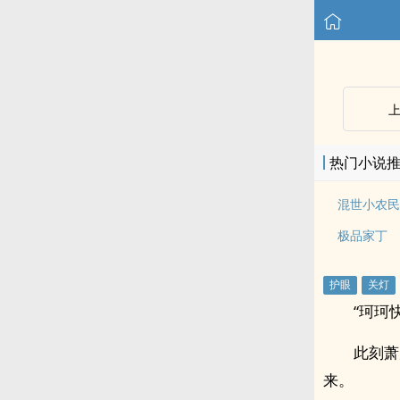
热门小说
混世小农民
极品家丁
“珂珂
此刻萧
来。