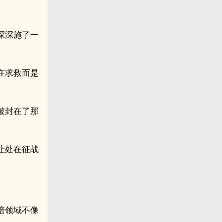
深深施了一
在求救而是
被封在了那
让处在征战
。
暗领域不像