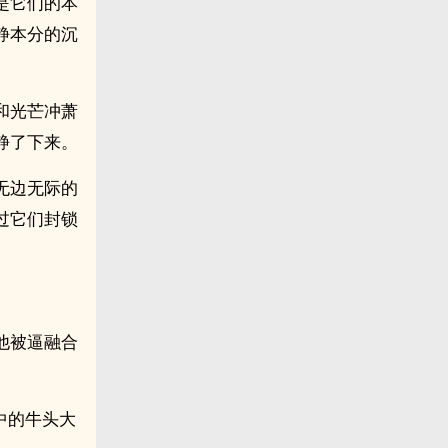
是它们的本
静本分的沉
和光芒冲萧
静了下来。
无边无际的
过它们封锁
他被逼融合
中的牛头大