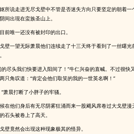
妪所说走进无尽戈壁中不管是否迷失方向只要坚定的朝着一
阴间出现在蛮族圣山上。
目前唯一还没有被封印的出口。
戈壁一望无际萧晨他们连续走了十三天终于看到了一丝曙光
。
间的尽头我们快要进入阳间了！”牛仁兴奋的直喊。不过很快
两只角叹道：“肯定会他们取笑的我的一世英名啊！”
！”萧晨打断了小胖子的牢骚。
候在他们身后有无尽阴雾狂涌而来一股飓风席卷过大戈壁漫
的石头被卷上了高天。
戈壁竟然会出现这种现象极其的怪异。