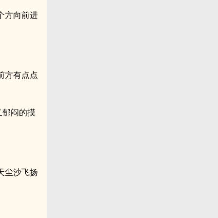
个方向前进
前方有点点
又郁闷的摸
天尘沙飞扬