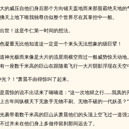
大的威压自他们身后那个方向铺天盖地而来那股霸绝天地的
佛天上地下唯我独尊仿似整个世界尽在其掌控中一般。
出世！这是牛仁第一时间的想法。
色凝重无比他知道这一定是一个来头无法想象的级巨擘！
道神光极而来像是大片的流星雨横空而过一般威势惊天动地
有一座数千米高的巨山在跟随着飞行一大片阴影浮现在天空
神光？！”萧晨不由得惊叫了起来。
是震惊的说不出话来了喃喃道：“这一次地狱之行……我真的
上古年间纵横天下无敌手无物不刷、无物不破的一代妖圣？”
光裹带着数千米高的巨山从萧晨他们的头顶上空飞过一道强
不过并未在他们身上多做停留刹那间远去了。