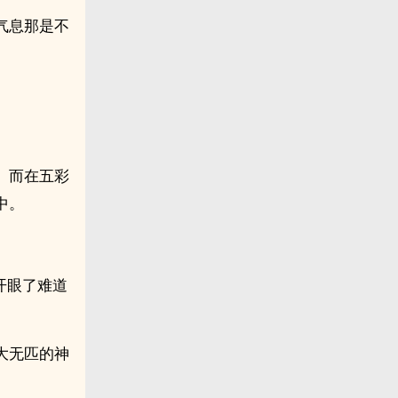
气息那是不
。而在五彩
中。
开眼了难道
大无匹的神