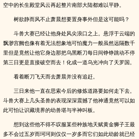
空中的长生殿堂风云再起整片南部大陆都难以平静。
树欲静而风不止萧晨想要置身事外但是这可能吗？
斗兽大赛已经让他身处风尖浪口之上。悬浮于云端的
飘渺宫阙也像有着无法想象地可怕魔力一般虽然远隔数千
里但是竟然让他它身边那把乌黑断刀每日间铮铮跳动不停
第三日更是直接破空而去！化成一道乌光冲向了天罗国。
看着断刀飞天而去萧晨并没有追赶。
三日来他一直在思索今后的修炼道路要如何走下去。
斗兽大赛上几头圣兽的表现深深震撼了他神通竟然可以如
此可怕让识藏境界的幼兽堪与半神叫板。
想到这些他不得不叹服某些种族地天赋黄金狮子王最
多不会过五岁而珂珂则仅仅一岁多而它们如此幼龄就已经