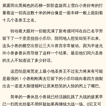
展露而出黑褐色的石梯一阶阶盘旋而上雪白小兽好奇的打
量着这一切高达数十米的神台像是一面丰碑一般上面刻着
十几个圣兽王之名。
转动着大眼对一切都充满了新奇感珂珂在自己名字旁
留下了一个歪歪扭扭小爪印。陪同地人想笑却笑不出来。
这头小兽的横空出世让三大斗兽宫非常被动。因为半途允
许小兽参赛从而导致了这样一个结果。最后他们同六圣兽
的主人不知道说了多少好话。
这恐怕是南荒史上最小地圣兽王不过实力将来有可能
是最强的！小兽刚刚离去它留下的小爪印就向着四方崩裂
出去一道道大裂缝顿时让原来想笑的人惊的闭上了嘴巴。
简单的一番休息小兽就已经活蹦乱跳了大战的疲累早
已一扫而光丝毫不用怀疑如果再继续大战一场。()它又可