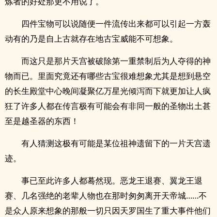
炼者的好处那更不用说了。
四件宝物可以说随便一件流传出来都可以引起一方轰
动有的乃是自上古就存在地古宝威能不可想象。
而这只是那片天宫被破除第一重禁制后为人夺得的神
物而已。里面究竟还有哪些古宝很难想象尤其是想到悬空
的长生殿堂中心晚间凝聚亿万星光倾泻而下就更加让人疯
狂了许多人都在传言极有可能会有非同一般的圣物出土甚
至是越圣器的东西！
有人猜测这极有可能是某位祖神遗留下的一片天宫遗
迹。
事已至此许多人都蓦然现。恶龙王退赛、翼龙王退
赛、几名强绝的老辈人物也在那时匆匆离开天帝城……不
是众人原来想象的那般一切只因天罗国生了重大事件他们