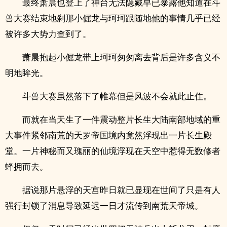
最终萧晨也登上了神台无法隐藏早已暴露他知道在斗
兽大赛结束地刹那小倔龙与珂珂跟随地他的事情几乎已经
被许多大势力查到了。
萧晨抱起小倔龙带上珂珂匆匆离去背后是许多含义不
明地眸光。
斗兽大赛虽然落下了帷幕但是风波不会就此止住。
而就在当天生了一件震动整片长生大陆南部地域的重
大事件紧邻南荒的天罗帝国境内竟然浮现出一片长生殿
堂。一片神秘而又瑰丽的仙境浮现在天空中惹得无数修者
蜂拥而去。
据说那片悬浮的天宫昨日就已显现在世间了只是有人
强行封锁了消息导致延迟一日才流传到南荒天帝城。