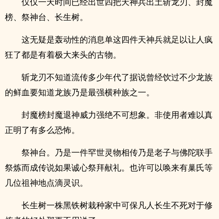
仅仅一天时间已经出世四把天神兵出土斩龙刃、封魔
榜、祭神台、长生树。
这无疑是轰动性的消息单这四件天神兵就足以让人疯
狂了都是有着极大来头的古物。
斩龙刃不知道流传多少年代了据说曾经饮过不少龙族
的鲜血要知道龙族乃是最强横种族之一。
封魔榜封魔退神威力强绝不可想象。非使用者难以真
正明了有多么恐怖。
祭神台。乃是一件罕世灵物相传乃是老子与佛陀联手
祭炼而成传说如果诚心祭拜献礼。也许可以唤来有巢氏等
几位祖神地点滴灵识。
长生树一株黑铁树栽种家中可保凡人长生不死对于修