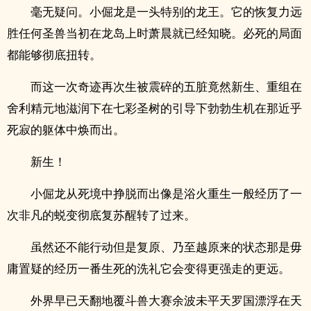
毫无疑问。小倔龙是一头特别的龙王。它的恢复力远
胜任何圣兽当初在龙岛上时萧晨就已经知晓。必死的局面
都能够彻底扭转。
而这一次奇迹再次生被震碎的五脏竟然新生、重组在
舍利精元地滋润下在七彩圣树的引导下勃勃生机在那近乎
死寂的躯体中焕而出。
新生！
小倔龙从死境中挣脱而出像是浴火重生一般经历了一
次非凡的蜕变彻底复苏醒转了过来。
虽然还不能行动但是复原、乃至越原来的状态那是毋
庸置疑的经历一番生死的洗礼它会变得更强走的更远。
外界早已天翻地覆斗兽大赛余波未平天罗国漂浮在天