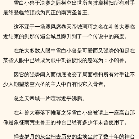
雪白小兽于决赛之际横空出世所向披靡横扫所有对手
最终登临绝顶成为真正的南荒圣兽王。
这不亚于一场飓风席卷天帝城珂珂之名在斗兽大赛临
近结束的刹那传遍全城且蹿升到了一个传说中的高度。
在绝大多数人眼中雪白小兽是可爱而又强势的但是在
某些人眼中已经成为眼中刺被愤恨的怒骂为：小凶兽。
因它的强势闯入而彻底改变了局面横扫所有对手让不
少人期望落空六圣的主人中自有恨它入骨者。
总之天帝城一片喧嚣近乎沸腾。
在斗兽大赛落下帷幕之际雪白小兽被请上一座高台那
像是象征南荒生兽王的神台已经有多少年未曾使用了。
掸去岁月的灰尘扫去历史的尘埃尘封了数十年的神台