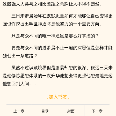
这般强大人类与之相比差距之悬殊让人不得不黯然。
三日来萧晨始终在默默思量如何才能够让自己变得更
强也许挖掘出罕世神通将是他努力的一个重要方向。
只是与众不同的唯一神通岂是那么好掌控的？
要走与众不同的道萧晨不止一遍的深思但是怎样才能
独创出一条道路？
虽然不过识藏境界但是萧晨却想的很深、很远三天来
是他修炼思想体系的一次升华他想变得更强他想走地更远
他想回到人间……
〔加入书签〕
上ー章
目录
封面
下ー章