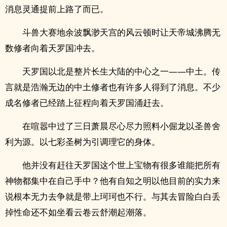
消息灵通提前上路了而已。
斗兽大赛地余波飘渺天宫的风云顿时让天帝城沸腾无
数修者向着天罗国冲去。
天罗国以北是整片长生大陆的中心之一——中土。传
言就是浩瀚无边的中土修者也有许多人得到了消息。不少
成名修者已经踏上征程向着天罗国涌赶去。
在喧嚣中过了三日萧晨尽心尽力照料小倔龙以圣兽舍
利为源。以七彩圣树为引调理它的身体。
他并没有赶往天罗国这个世上宝物有很多谁能把所有
神物都集中在自己手中？他有自知之明以他目前的实力来
说根本无力去争就是带上珂珂也不行。与其去冒险白白丢
掉性命还不如坐看云卷云舒潮起潮落。