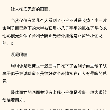
让人彻底无言的画面。
当然仅仅有限几个人看到了小兽不过是咬掉了小一片
舍利子而已剩下的大半被它用小爪子牢牢的抓在了掌心以
七彩霞光禁锢了舍利子防止光芒外泄这是它留给小倔龙
的。x
嘎嘣嘎嘣
珂珂像是吃糖豆一般三两口吃下了舍利子而且皱了皱
鼻子似乎在说味道不是很好这个表情实在让人有晕眩的感
觉。
爆体而亡的画面并没有出现小兽像是没事一般大眼转
动瞄着四方。