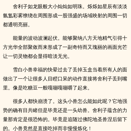
舍利子如龙眼般大小灿灿如明珠。烁烁如星辰有淡淡
氤氲彩雾缭绕在周围形成一股强盛的场域映射的周围一切
都通明亮丽。
能量的波动波澜起伏。能够聚纳八方天地精气引得十
方光华全部聚敛而来形成了一副奇特而又瑰丽的画面光芒
让一切灵物都会显得暗淡无光。
雪白小兽幸福的快晕过去了丢掉玉盒当着所有人的面
做出了一个让很多人目瞪口呆的动作直接将舍利子丢到嘴
里。像是吃糖豆一般嘎嘣嘎嘣嚼了起来。
很多人都快崩溃了。这头小兽怎么能如此呢？它地强
势的确有目共睹但是毕竟还是一头幼兽。舍利子蕴含的力
量那肯定是很恐怖的。毕竟是追随过佛陀地圣兽涅后留下
的。小兽竟然是直接吃掉而非慢慢炼化！