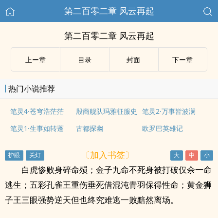
第二百零二章 风云再起
第二百零二章 风云再起
上ー章
目录
封面
下ー章
热门小说推荐
笔灵4·苍穹浩茫茫
殷商舰队玛雅征服史
笔灵2·万事皆波澜
笔灵1·生事如转蓬
古都探幽
欧罗巴英雄记
〔加入书签〕
白虎惨败身碎命殒；金子九命不死身被打破仅余一命
逃生；五彩孔雀王重伤垂死借混沌青羽保得性命；黄金狮
子王三眼强势逆天但也终究难逃一败黯然离场。