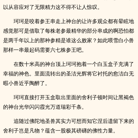
以从容应对了无限精力这不得不让人惊叹。
珂珂是咬着参王串走上神台的让许多观众都有晕眩地
感觉那可是借取了每株老参最精华的部分串成的啊恐怕都
是两千年以上的那种参精是谁这么败家？如此喂雪白小兽
那样一串最起码需要六七株参王吧。
在数十米高的神台顶上珂珂抱着一个白玉盒子充满了
幸福的神色。里面流转出的圣洁光辉将它衬托的愈洁白无
暇小兽近乎陶醉了。
珂珂直接打开玉盒取出里面的舍利子顿时间让黑褐色
的神台光华闪闪霞光万道瑞彩千条。
追随过佛陀地圣兽其实力可想而知它涅后遗留下来的
舍利子岂是凡物？蕴含一股极其磅礴的佛性力量。