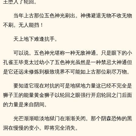
王堕入了轮回。
当年上古那位五色神光刷出。神佛避退无物不收无物
不刷。无人能挡！
天上地下难逢抗手。
可以说。五色神光堪称一种无敌神通。只是眼下的小
孔雀王毕竟太过幼小了五色神光虽然是一种禁忌大神通但
是它还远未修炼到极致境界不可能如上古那位刷尽万物。
要知道它现在对抗的可是地狱地力量这已经不完全是
狮子王的能量黄金狮子以轮回之眼强行开启轮回之门后面
的力量是来自阴间。
光芒渐渐暗淡地狱门在渐渐关闭。那个阴森恐怖的黑
洞在慢慢的变小。即将完全消失。