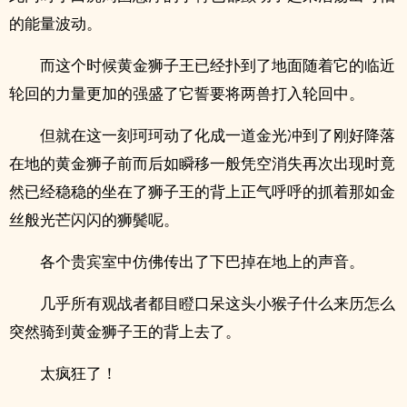
的能量波动。
而这个时候黄金狮子王已经扑到了地面随着它的临近
轮回的力量更加的强盛了它誓要将两兽打入轮回中。
但就在这一刻珂珂动了化成一道金光冲到了刚好降落
在地的黄金狮子前而后如瞬移一般凭空消失再次出现时竟
然已经稳稳的坐在了狮子王的背上正气呼呼的抓着那如金
丝般光芒闪闪的狮鬓呢。
各个贵宾室中仿佛传出了下巴掉在地上的声音。
几乎所有观战者都目瞪口呆这头小猴子什么来历怎么
突然骑到黄金狮子王的背上去了。
太疯狂了！