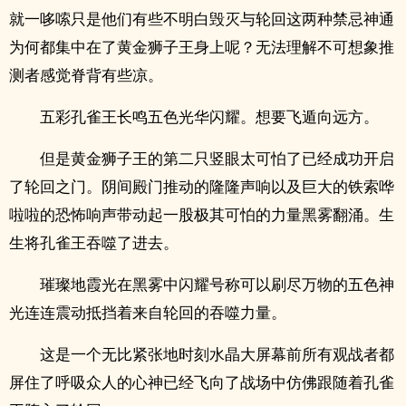
就一哆嗦只是他们有些不明白毁灭与轮回这两种禁忌神通
为何都集中在了黄金狮子王身上呢？无法理解不可想象推
测者感觉脊背有些凉。
五彩孔雀王长鸣五色光华闪耀。想要飞遁向远方。
但是黄金狮子王的第二只竖眼太可怕了已经成功开启
了轮回之门。阴间殿门推动的隆隆声响以及巨大的铁索哗
啦啦的恐怖响声带动起一股极其可怕的力量黑雾翻涌。生
生将孔雀王吞噬了进去。
璀璨地霞光在黑雾中闪耀号称可以刷尽万物的五色神
光连连震动抵挡着来自轮回的吞噬力量。
这是一个无比紧张地时刻水晶大屏幕前所有观战者都
屏住了呼吸众人的心神已经飞向了战场中仿佛跟随着孔雀