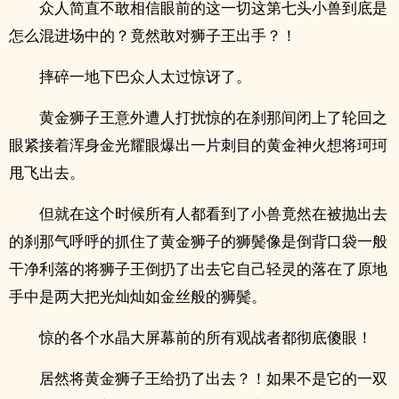
众人简直不敢相信眼前的这一切这第七头小兽到底是
怎么混进场中的？竟然敢对狮子王出手？！
摔碎一地下巴众人太过惊讶了。
黄金狮子王意外遭人打扰惊的在刹那间闭上了轮回之
眼紧接着浑身金光耀眼爆出一片刺目的黄金神火想将珂珂
甩飞出去。
但就在这个时候所有人都看到了小兽竟然在被抛出去
的刹那气呼呼的抓住了黄金狮子的狮鬓像是倒背口袋一般
干净利落的将狮子王倒扔了出去它自己轻灵的落在了原地
手中是两大把光灿灿如金丝般的狮鬓。
惊的各个水晶大屏幕前的所有观战者都彻底傻眼！
居然将黄金狮子王给扔了出去？！如果不是它的一双