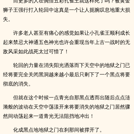
而更多的人在惋惜五彩孔雀王就这样死了吗？被黄金
狮子王强行打入轮回中这真是一个让人扼腕叹息地重大损
失。
许多老人甚至有痛心的感觉如果让小孔雀王顺利成长
起来禁忌大神通五色神光也许会重现当年上古一战时的无
敌风采如此战死太过可惜了！
轮回的力量在消失阳光洒落而下天空中的地狱之门已
经将要完全关闭黑洞越来越小最后只剩下了一个黑点将要
彻底的消失。
但就在这个时候一点青光自那黑点透而出随后点点涟
漪般的波动在天空中荡漾开来将要消失的地狱之门居然骤
然间动荡起来一道青光无法阻挡地冲出！
化成黑点地地狱之门在刹那间被撑开了。