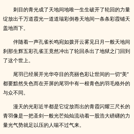
刺目的青光成了天地间地唯一生生破开了轮回的力量
绽放出千万道霞光一道道瑞彩倒卷天地间一条条彩霞铺天
盖地而下。
伴随着一声孔雀长鸣宛如拨开云雾见日月一般天地间
刹那生辉五彩孔雀王竟然冲出了轮回杀出了地狱之门回到
了这个世上。
尾羽已经展开光华夺目的亮丽色彩让世间的一切“美”
都要黯然失色而在开屏的尾羽中有一根青色的羽毛格外的
与众不同。
漫天的光彩近半都是它绽放而出的青霞闪耀三尺长的
青羽像是一把圣剑一般光芒灿灿流动着一股浩大磅礴的力
量光气势就足以压的人喘不过气来。