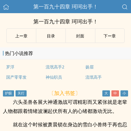
第一百九十四章 珂珂出手！
第一百九十四章 珂珂出手！
上ー章
目录
封面
下ー章
热门小说推荐
罗浮
流氓高手2
扬眉
国产零零发
神仙职员
流氓高手
〔加入书签〕
六头圣兽各展大神通激战可谓精彩而又紧张就是老辈
人物都跟着情绪波澜起伏所有人的心绪都激动无比。
就在这个时候被萧晨锁在身边的雪白小兽终于再也忍