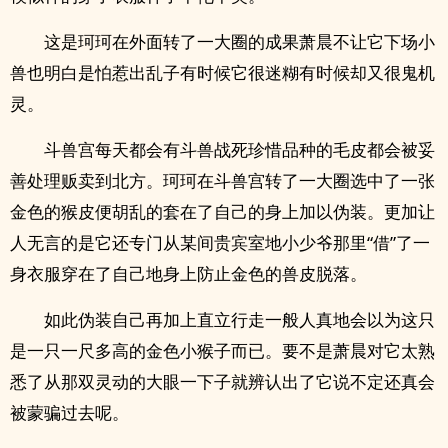
这是珂珂在外面转了一大圈的成果萧晨不让它下场小
兽也明白是怕惹出乱子有时候它很迷糊有时候却又很鬼机
灵。
斗兽宫每天都会有斗兽战死珍惜品种的毛皮都会被妥
善处理贩卖到北方。珂珂在斗兽宫转了一大圈选中了一张
金色的猴皮便胡乱的套在了自己的身上加以伪装。更加让
人无言的是它还专门从某间贵宾室地小少爷那里“借”了一
身衣服穿在了自己地身上防止金色的兽皮脱落。
如此伪装自己再加上直立行走一般人真地会以为这只
是一只一尺多高的金色小猴子而已。要不是萧晨对它太熟
悉了从那双灵动的大眼一下子就辨认出了它说不定还真会
被蒙骗过去呢。