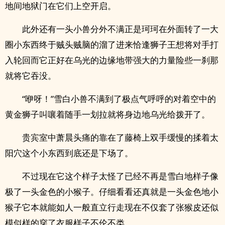
地间地狱门在它们上空开启。
此外还有一头小兽分外不满正是珂珂在外面转了一大
圈小东西终于贼头贼脑的溜了进来恰逢狮子王想将对手打
入轮回而它正好在乌光的边缘地带强大的力量险些一刹那
就将它吞没。
“咿呀！”雪白小兽不满到了极点气呼呼的对着空中的
黄金狮子叫嚷着随手一划拉就将身边地乌光给拨开了。
贵宾室中萧晨头痛的靠在了藤椅上双手缓慢的揉着太
阳穴这个小东西到底还是下场了。
不过现在它这个样子太怪了已经不再是雪白地样子像
极了一头金色的小猴子。仔细看看还真就是一头金色地小
猴子它本就能如人一般直立行走现在不仅套了张猴皮还似
模似样的穿了衣服样子不伦不类。