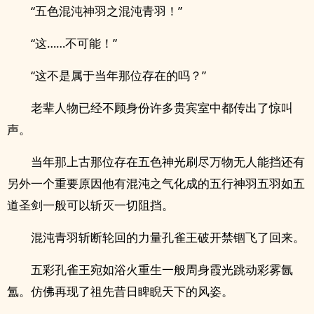
“五色混沌神羽之混沌青羽！”
“这……不可能！”
“这不是属于当年那位存在的吗？”
老辈人物已经不顾身份许多贵宾室中都传出了惊叫
声。
当年那上古那位存在五色神光刷尽万物无人能挡还有
另外一个重要原因他有混沌之气化成的五行神羽五羽如五
道圣剑一般可以斩灭一切阻挡。
混沌青羽斩断轮回的力量孔雀王破开禁锢飞了回来。
五彩孔雀王宛如浴火重生一般周身霞光跳动彩雾氤
氲。仿佛再现了祖先昔日睥睨天下的风姿。