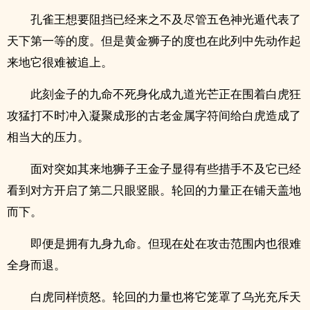
孔雀王想要阻挡已经来之不及尽管五色神光遁代表了
天下第一等的度。但是黄金狮子的度也在此列中先动作起
来地它很难被追上。
此刻金子的九命不死身化成九道光芒正在围着白虎狂
攻猛打不时冲入凝聚成形的古老金属字符间给白虎造成了
相当大的压力。
面对突如其来地狮子王金子显得有些措手不及它已经
看到对方开启了第二只眼竖眼。轮回的力量正在铺天盖地
而下。
即便是拥有九身九命。但现在处在攻击范围内也很难
全身而退。
白虎同样愤怒。轮回的力量也将它笼罩了乌光充斥天