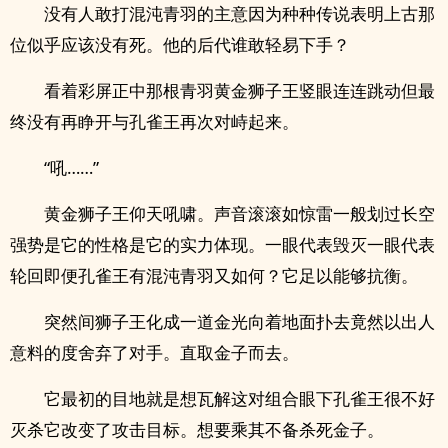
没有人敢打混沌青羽的主意因为种种传说表明上古那
位似乎应该没有死。他的后代谁敢轻易下手？
看着彩屏正中那根青羽黄金狮子王竖眼连连跳动但最
终没有再睁开与孔雀王再次对峙起来。
“吼……”
黄金狮子王仰天吼啸。声音滚滚如惊雷一般划过长空
强势是它的性格是它的实力体现。一眼代表毁灭一眼代表
轮回即便孔雀王有混沌青羽又如何？它足以能够抗衡。
突然间狮子王化成一道金光向着地面扑去竟然以出人
意料的度舍弃了对手。直取金子而去。
它最初的目地就是想瓦解这对组合眼下孔雀王很不好
灭杀它改变了攻击目标。想要乘其不备杀死金子。