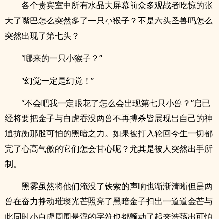
各个贵宾室中所有水晶大屏幕前众多观战者吃惊的张
大了嘴巴怎么突然多了一只小猴子？不是六头圣兽吗怎么
突然出现了第七头？
“哪来的一只小猴子？”
“幻觉一定是幻觉！”
“不会吧我一定眼花了怎么会出现第七只小兽？”启已
经将要把金子与白虎吞没两兽不再搏杀皆展现出自己的神
通抗衡那股可怕的黑暗之力。如果被打入轮回今生一切都
完了心高气傲的它们怎会甘心呢？尤其是被人突然出手所
制。
黑雾虽然将他们淹没了铁索的声响也渐渐清晰但是两
兽在奋力挣动璀璨光芒照亮了黑暗金子扫出一道道金芒与
此同时小白虎周围悬浮的字符也都颤动了起来浩荡出可怕