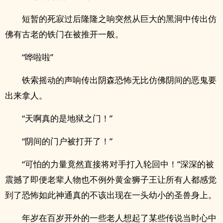
短暂的死寂过后隆隆之响突然从巨大的黑洞中传出仿
佛有古老的铁门在被推开一般。
“哗啦啦”
铁索摇动的声响传出阴森恐怖无比仿佛阴间的恶鬼要
出来拿人。
“天啊真的是地狱之门！”
“阴间的门户被打开了！”
“可怕的力量竟然直接将对手打入轮回中！”深深的被
震撼了即便老辈人物也不例外黄金狮子王让所有人都感觉
到了恐怖如此神通真的不该出现在一头幼小的圣兽身上。
年岁在百岁开外的一些老人想起了某些传说当时心中