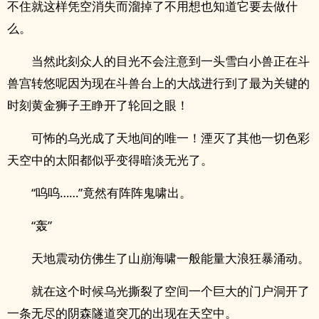
不住就这样凭空消失而溜掉了不用想也知道它要去做什
么。
当然此刻众人的目光不会注意到一头雪白小兽正在斗
兽宫转悠呢因为现在斗兽台上的大战进行到了最为关键的
时刻黄金狮子王睁开了轮回之眼！
可怖的乌光成了天地间的唯一！湮灭了其他一切色彩
天空中的太阳都似乎变得暗淡无光了。
“呜呜……”竟然有阵阵鬼啸出。
“轰”
天地震动仿佛生了山崩海啸一般能量大浪狂暴涌动。
就在这个时候乌光撕裂了空间一个巨大的门户洞开了
一条无尽的阴森隧道突兀的出现在天空中。