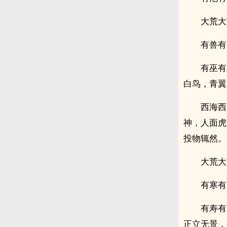
大荒大
有兽有
有巫有
白鸟，青翼
西海西
神，人面虎
投物辄然。
大荒大
有寒有
有寿有
正立无景，