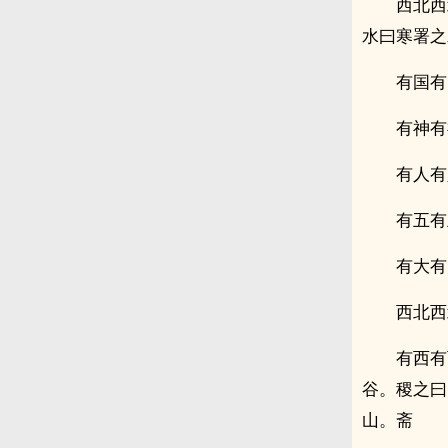
西北西
水曰寒署之
有国有
有神有
有人有
有五有
有大有
西北西
有西有
谷。稷之曰
山。斋