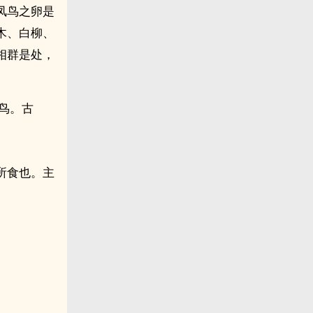
凤鸟之卵是
木、白柳、
相群是处，
青鸟。古
所食也。主