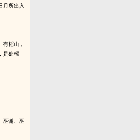
日月所出入
。有榣山，
，是处榣
、巫谢、巫