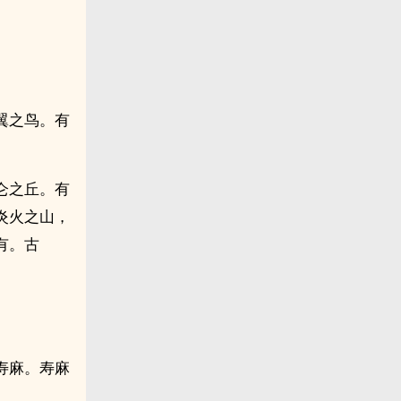
翼之鸟。有
仑之丘。有
炎火之山，
有。古
寿麻。寿麻