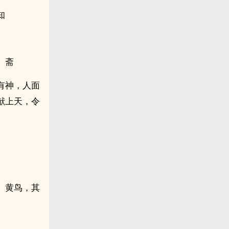
知
。斋
有神，人面
献上天，令
、黄鸟，其