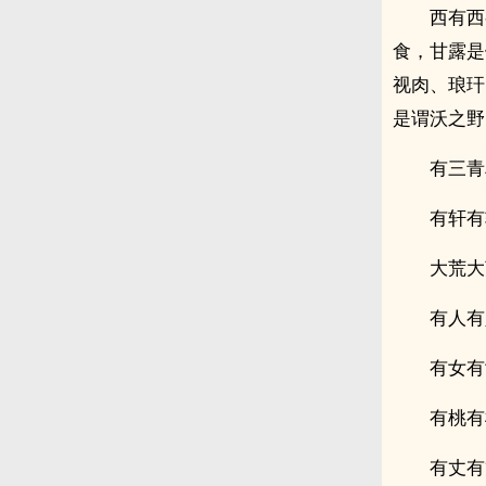
西有西
食，甘露是
视肉、琅玕
是谓沃之野
有三青
有轩有
大荒大
有人有
有女有
有桃有
有丈有