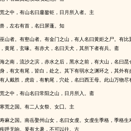
荒之中，有山名曰鏖鏊钜，日月所入者。主
兽，左右有首，名曰屏蓬。知
巫山者。有壑山者。有金门之山，有人名曰黄姖之尸。有比
，黄尾，玄喙。有赤犬，名曰天犬，其所下者有兵。斋
海之南，流沙之滨，赤水之后，黑水之前，有大山，名曰昆
身，有文有尾，皆白，处之。其下有弱水之渊环之，其外有
有人戴胜，虎齿，有豹尾，穴处，名曰西王母。此山万物尽
荒之中，有山名曰常阳之山，日月所入。斋
寒荒之国。有二人女祭、女囗。主
寿麻之国。南岳娶州山女，名曰女虔。女虔生季格，季格生
疾呼无响。爰有大暑，不可以往。古