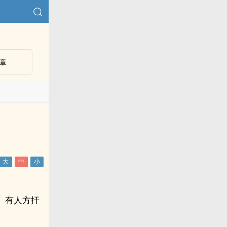
章
。有人方扞