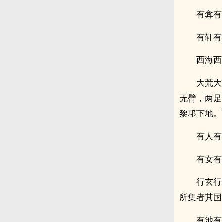
有弇有
有轩有
西海西
大荒大
无臂，两足
黎邛下地。
有人有
有女有
行玄行
所集者其国
有池有