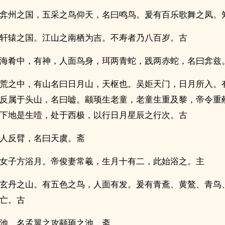
弇州之国，五采之鸟仰天，名曰鸣鸟。爰有百乐歌舞之凤。
轩辕之国。江山之南栖为吉。不寿者乃八百岁。古
海肴中，有神，人面鸟身，珥两青蛇，践两赤蛇，名曰弇兹
荒之中，有山名曰日月山，天枢也。吴姖天门，日月所入。
反属于头山，名曰嘘。颛顼生老童，老童生重及黎，帝令重
下地是生噎，处于西极，以行日月星辰之行次。古
人反臂，名曰天虞。斋
女子方浴月。帝俊妻常羲，生月十有二，此始浴之。主
玄丹之山。有五色之鸟，人面有发。爰有青鴍、黄鷔、青鸟
亡。古
池，名孟翼之攻颛顼之池。斋