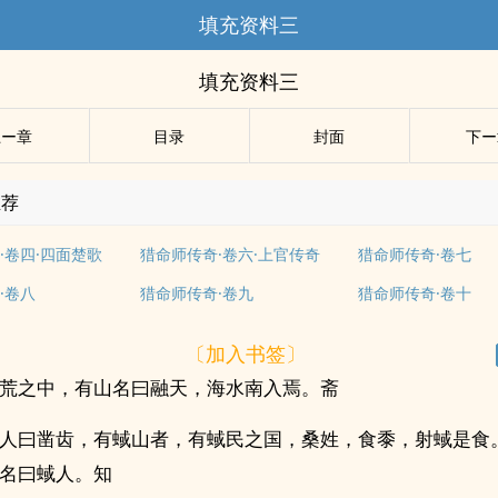
填充资料三
填充资料三
上ー章
目录
封面
下ー
推荐
·卷四·四面楚歌
猎命师传奇·卷六·上官传奇
猎命师传奇·卷七
·卷八
猎命师传奇·卷九
猎命师传奇·卷十
〔加入书签〕
荒之中，有山名曰融天，海水南入焉。斋
人曰凿齿，有蜮山者，有蜮民之国，桑姓，食黍，射蜮是食
名曰蜮人。知