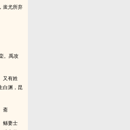
，蚩尤所弃
曰栾。禹攻
。又有姓
生白渊，昆
。斋
。鲧妻士