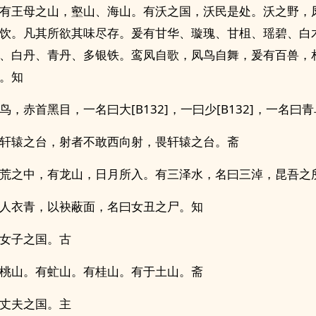
有王母之山，壑山、海山。有沃之国，沃民是处。沃之野，
饮。凡其所欲其味尽存。爰有甘华、璇瑰、甘柤、瑶碧、白
、白丹、青丹、多银铁。鸾凤自歌，凤鸟自舞，爰有百兽，
。知
鸟，赤首黑目，一名曰大[B132]，一曰少[B132]，一名曰
轩辕之台，射者不敢西向射，畏轩辕之台。斋
荒之中，有龙山，日月所入。有三泽水，名曰三淖，昆吾之
人衣青，以袂蔽面，名曰女丑之尸。知
女子之国。古
桃山。有虻山。有桂山。有于土山。斋
丈夫之国。主