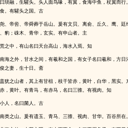
曰琰融，生驩头。头人面鸟喙，有翼，食海中鱼，杖翼而行
食。有驩头之国。古
尧、帝喾、帝舜葬于岳山。爰有文贝、离俞、丘久、鹰、廷
、豹；硃木、青华，玄实。有申山者。主
荒之中，有山名曰天台高山，海水入焉。知
南海之外，甘水之间，有羲和之国，有女子名曰羲和，方日
俊之妻，生十日。斋
盖犹之山者，其上有甘柤，枝干皆赤，黄叶，白华，黑实。
赤，黄叶。有青马，有赤马，名曰三骓。有视肉。知
小人，名曰菌人。古
南类之山。爰有遗玉、青马、三骓、视肉、甘华。百谷所在