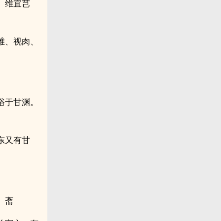
。维宜芑
维、视肉、
浴于甘渊。
东又有甘
。斋