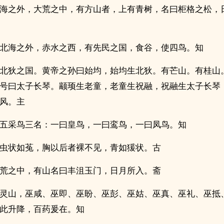
海之外，大荒之中，有方山者，上有青树，名曰柜格之松，
北海之外，赤水之西，有先民之国，食谷，使四鸟。知
北狄之国。黄帝之孙曰始均，始均生北狄。有芒山。有桂山
号曰太子长琴。颛顼生老童，老童生祝融，祝融生太子长琴
风。主
五采鸟三名：一曰皇鸟，一曰鸾鸟，一曰凤鸟。知
虫状如菟，胸以后者裸不见，青如猨状。古
荒之中，有山名曰丰沮玉门，日月所入。斋
灵山，巫咸、巫即、巫盼、巫彭、巫姑、巫真、巫礼、巫抵
此升降，百药爰在。知