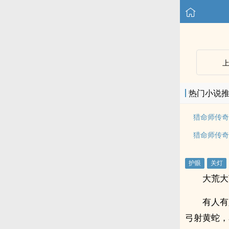
热门小说
猎命师传奇
猎命师传奇
大荒大
有人有
弓射黄蛇，