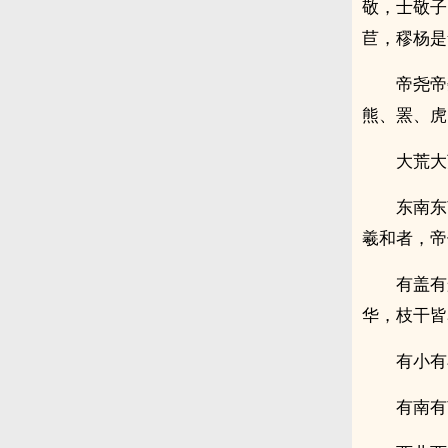
敬，士敬子
苣，穋杨是
帝尧帝
熊、罴、虎
大荒大
东南东
羲和者，帝
有盖有
华，枝干皆
有小有
有南有