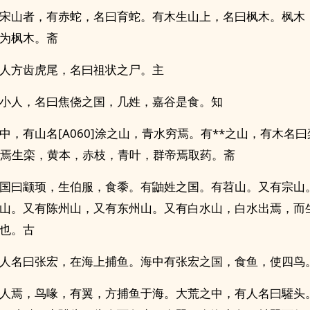
宋山者，有赤蛇，名曰育蛇。有木生山上，名曰枫木。枫木
为枫木。斋
人方齿虎尾，名曰祖状之尸。主
小人，名曰焦侥之国，几姓，嘉谷是食。知
中，有山名[A060]涂之山，青水穷焉。有**之山，有木名
石焉生栾，黄本，赤枝，青叶，群帝焉取药。斋
国曰颛顼，生伯服，食黍。有鼬姓之国。有苕山。又有宗山
山。又有陈州山，又有东州山。又有白水山，白水出焉，而
也。古
人名曰张宏，在海上捕鱼。海中有张宏之国，食鱼，使四鸟
人焉，鸟喙，有翼，方捕鱼于海。大荒之中，有人名曰驩头