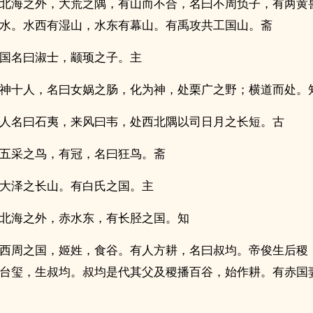
北海之外，大荒之隅，有山而不合，名曰不周负子，有两黄
水。水西有湿山，水东有幕山。有禹攻共工国山。斋
国名曰淑士，颛顼之子。主
神十人，名曰女娲之肠，化为神，处栗广之野；横道而处。
人名曰石夷，来风曰韦，处西北隅以司日月之长短。古
五采之鸟，有冠，名曰狂鸟。斋
大泽之长山。有白氏之国。主
北海之外，赤水东，有长胫之国。知
西周之国，姬姓，食谷。有人方耕，名曰叔均。帝俊生后稷
台玺，生叔均。叔均是代其父及稷播百谷，始作耕。有赤国