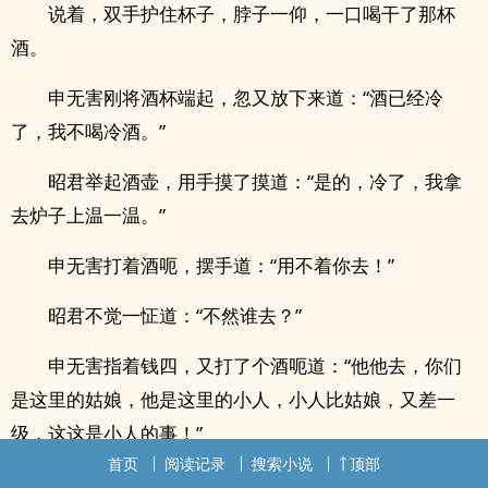
说着，双手护住杯子，脖子一仰，一口喝干了那杯
酒。
申无害刚将酒杯端起，忽又放下来道：“酒已经冷
了，我不喝冷酒。”
昭君举起酒壶，用手摸了摸道：“是的，冷了，我拿
去炉子上温一温。”
申无害打着酒呃，摆手道：“用不着你去！”
昭君不觉一怔道：“不然谁去？”
申无害指着钱四，又打了个酒呃道：“他他去，你们
是这里的姑娘，他是这里的小人，小人比姑娘，又差一
级，这这是小人的事！”
首页
阅读记录
搜索小说
顶部
钱四正苦于没有机会施放葛九爷交给他的那瓶神仙