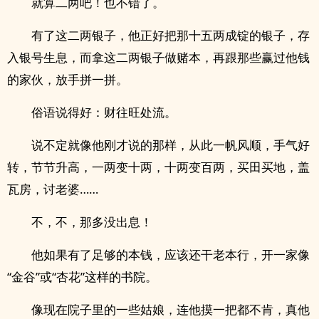
就算二两吧！也不错了。
有了这二两银子，他正好把那十五两成锭的银子，存
入银号生息，而拿这二两银子做赌本，再跟那些赢过他钱
的家伙，放手拼一拼。
俗语说得好：财往旺处流。
说不定就像他刚才说的那样，从此一帆风顺，手气好
转，节节升高，一两变十两，十两变百两，买田买地，盖
瓦房，讨老婆……
不，不，那多没出息！
他如果有了足够的本钱，应该还干老本行，开一家像
“金谷”或“杏花”这样的书院。
像现在院子里的一些姑娘，连他摸一把都不肯，真他