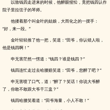
以致钱四走进来的时候，他醉眼惺忪，竟把钱四认作
院子里拉弦子的琴师。
他搂着那个叫金叶的姑娘，大而化之的一摆手：
“好，来一段。”
金叶轻轻推了他一把，笑道：“田爷，你认错人啦，
他是钱四啊！”
申无害茫然一愣道：“钱四？谁是钱四？”
钱四连忙走过去哈腰赔笑道：“田爷，您醉了吧？”
申无害喷了口气，道：“醉了？笑话！你说大爷醉
了，你敢不敢跟大爷干三盅？”
钱四哈腰笑着道：“田爷海量，小人不敢！”