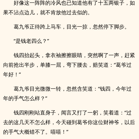
好像这一阵阵的冷风也已知道他有了十五两银子，如
果不沾点边儿，就不肯放他过去似的。
葛九爷正待跨上马车，目光一掠，忽然停下脚步。
“是钱老四么？”
钱四抬起头，拿衣袖擦擦眼睛，突然啊了一声，赶紧
向前抢出半步，单膝一屈，弯下腰去，赔笑道：“葛爷过
年好！”
葛九爷目光微微一转，忽然含笑道：“钱四，今年过
年的手气怎么样？”
钱四刚刚站直身子，闻言又打了一躬，笑着道：“过
去的这几天不怎么样，今天碰到葛爷你这位财神爷，以后
的手气大概错不了。嘻嘻！”