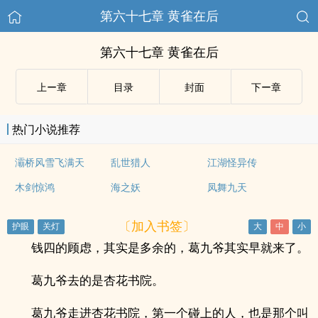
第六十七章 黄雀在后
第六十七章 黄雀在后
上ー章
目录
封面
下ー章
热门小说推荐
灞桥风雪飞满天
乱世猎人
江湖怪异传
木剑惊鸿
海之妖
凤舞九天
〔加入书签〕
钱四的顾虑，其实是多余的，葛九爷其实早就来了。
葛九爷去的是杏花书院。
葛九爷走进杏花书院，第一个碰上的人，也是那个叫