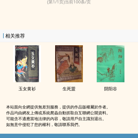
(第
1
/
1
页)当前
100
条/页
相关推荐
玉女黄衫
生死盟
阴阳谷
本站面向全網提供無差別服務，提供的作品版權屬於作者。
作品均由網友上傳或系統爬蟲自動抓取自互聯網公開資料。
可能含不適應當地法律的內容，敬請用戶自主識別退出。
如無意中侵犯了您的權利，敬請聯系我們。