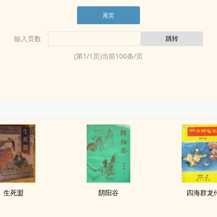
尾页
输入页数
(第
1
/
1
页)当前
100
条/页
生死盟
阴阳谷
四海群龙