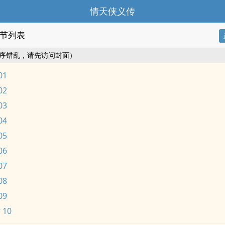
情天侠义传
节列表
序错乱，请先访问封面）
01
02
03
04
05
06
07
08
09
 10